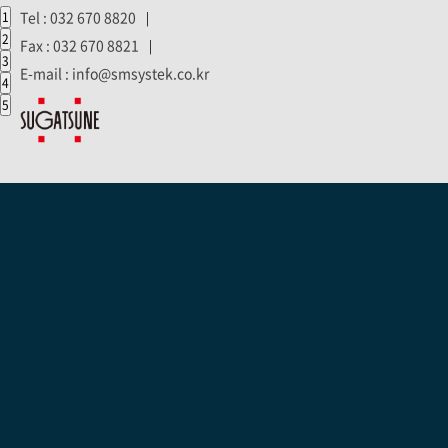
Tel : 032 670 8820
1
|
2
Fax : 032 670 8821
|
3
E-mail : info@smsystek.co.kr
4
5